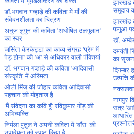
कविता में भूमंडलीकरण की शक्लें
झारखंड 
समुदाय क
डॉ.भगवान गव्हाड़े की कविता में माँ की
संवेदनशीलता का चित्रण
झारखंड 
फगुआ पर्
अनुज लुगुन की कविता 'अघोषित उलगुलान'
का स्वर
डॉ. अम्
जसिंता केरकेट्टा का काव्य संग्रह 'प्रेम में
दमयंती सि
पेड़ होना' की 'अ' से अधिकार वाली पंक्तियां
का सृजन
डॉ. भगवान गव्हाड़े की कविता 'आदिवासी
दिगम्बर हा
संस्कृति' में अस्मिता
उत्पत्त
ओली मिंज की जोहार कविता आदिवासी
नक्सलव
पहचान की मोहताज है
नागपुर वि
'मैं संवेदना का कवि हूँ' रविकुमार गोंड़ की
सत्र 'आद
अभिव्यक्ति
आधारित प
प्रश्नोत्त
निर्मला पुतुल ने अपनी कविता में 'बाँस' की
उपादेयता को स्पष्ट किया है