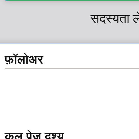
सदस्यता ल
फ़ॉलोअर
कुल पेज दृश्य