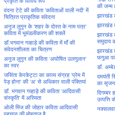
प्रकृति के विविध रूप
की जन्म
वंदना टेटे की कविता 'कविताओं वाली नदी' में
झारखंड 
चित्रित प्राकृतिक संवेदना
झारखंड 
अनुज लुगुन के 'शहर के दोस्त के नाम पत्र'
कविता में भूमंडलीकरण की शक्लें
झारखंड 
समुदाय क
डॉ.भगवान गव्हाड़े की कविता में माँ की
संवेदनशीलता का चित्रण
झारखंड 
फगुआ पर्
अनुज लुगुन की कविता 'अघोषित उलगुलान'
का स्वर
डॉ. अम्
जसिंता केरकेट्टा का काव्य संग्रह 'प्रेम में
दमयंती सि
पेड़ होना' की 'अ' से अधिकार वाली पंक्तियां
का सृजन
डॉ. भगवान गव्हाड़े की कविता 'आदिवासी
दिगम्बर हा
संस्कृति' में अस्मिता
उत्पत्त
ओली मिंज की जोहार कविता आदिवासी
नक्सलव
पहचान की मोहताज है