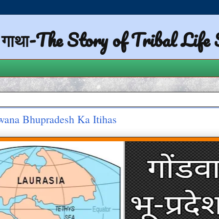
ी गाथा-The Story of Tribal Life
ndwana Bhupradesh Ka Itihas