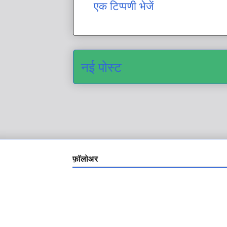
एक टिप्पणी भेजें
नई पोस्ट
फ़ॉलोअर