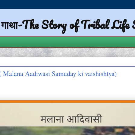
ी गाथा-The Story of Tribal Life
य ( Malana Aadiwasi Samuday ki vaishishtya)