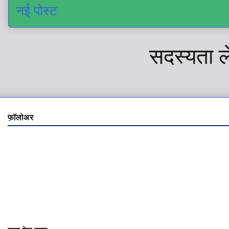
नई पोस्ट
सदस्यता ल
फ़ॉलोअर