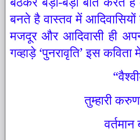
बैठकर बड़ी-बड़ी बाते करते ह
बनते है वास्तव में आदिवासियो
मजदूर और आदिवासी ही अपन
गव्हाड़े ‘पुनरावृति’ इस कविता मे
“वैश्
तुम्हारी करु
वर्तमान