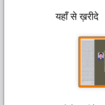
यहाँ से ख़रीदे