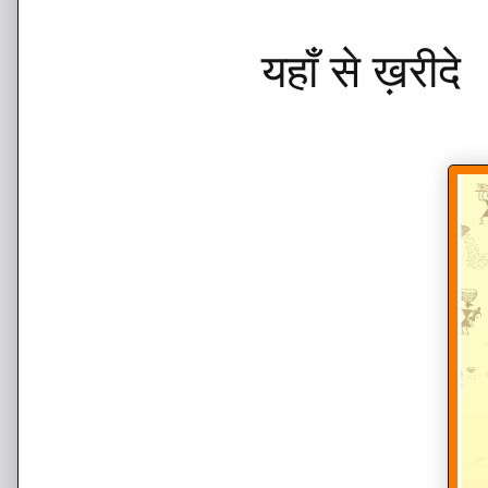
यहाँ से ख़रीद