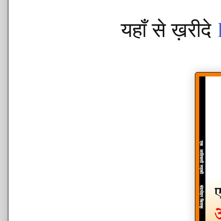
यहाँ से ख़रीदे