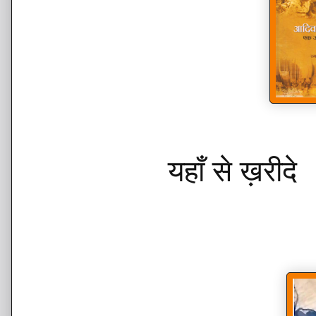
यहाँ से ख़रीद