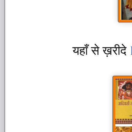
यहाँ से ख़रीदे