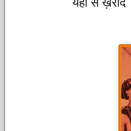
यहाँ से ख़रीद