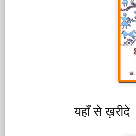
यहाँ से ख़रीद