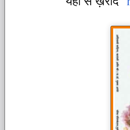
यहाँ से ख़रीदे