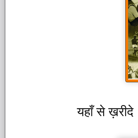
यहाँ से ख़रीद