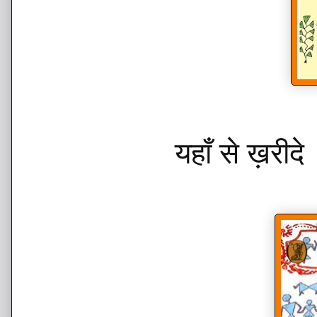
यहाँ से ख़री